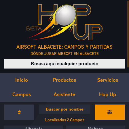
AIRSOFT ALBACETE: CAMPOS Y PARTIDAS
DÓNDE JUGAR AIRSOFT EN ALBACETE
Buscar productos
Inicio
Servicios
Productos
Campos
Asistente
Hop Up
CAMPOS DE AIRSOFT
Buscar campos por nombre
Localizados
2
Campos
Albacete
Mahora