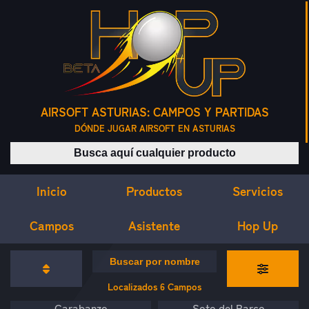
AIRSOFT ASTURIAS: CAMPOS Y PARTIDAS
DÓNDE JUGAR AIRSOFT EN ASTURIAS
Buscar productos
Inicio
Servicios
Productos
Campos
Asistente
Hop Up
CAMPOS DE AIRSOFT
Buscar campos por nombre
Localizados
6
Campos
Carabanzo
Soto del Barco