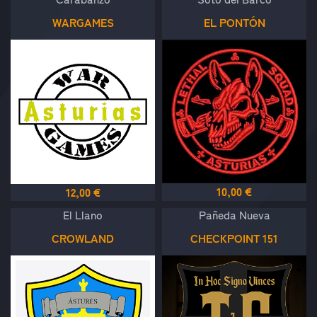
WARGAMES
EL PONTÓN
10,00 €
12,00 €
El Llano
Pañeda Nueva
CROWLAND
CHECKPOINT 151