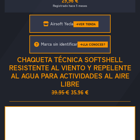
29,96 €
Registrado hace 5 meses
Airsoft Yecla
VER TIENDA
Marca sin identificar
¿LA CONOCES?
CHAQUETA TÉCNICA SOFTSHELL
RESISTENTE AL VIENTO Y REPELENTE
AL AGUA PARA ACTIVIDADES AL AIRE
LIBRE
39.95 €
35.96 €