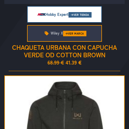
Hobby Expert
VER TIENDA
Wiley X
VER MARCA
CHAQUETA URBANA CON CAPUCHA
VERDE OD COTTON BROWN
68.99 €
41.39 €