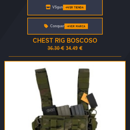
VSgun
VER TIENDA
Conquer
VER MARCA
CHEST RIG BOSCOSO
36.30 €
34.49 €