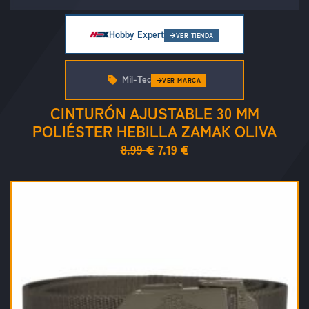
Hobby Expert
VER TIENDA
Mil-Tec
VER MARCA
CINTURÓN AJUSTABLE 30 MM
POLIÉSTER HEBILLA ZAMAK OLIVA
8.99 €
7.19 €