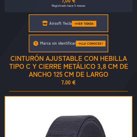
7,00 €
Registrado hace 5 meses
Airsoft Yecla
VER TIENDA
Marca sin identificar
¿LA CONOCES?
CINTURÓN AJUSTABLE CON HEBILLA
TIPO C Y CIERRE METÁLICO 3,8 CM DE
ANCHO 125 CM DE LARGO
7.00 €