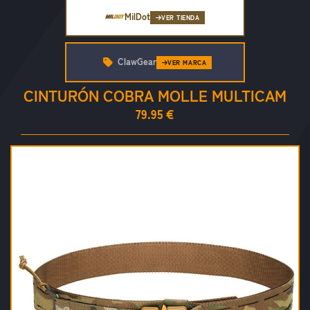
MilDot
VER TIENDA
ClawGear
VER MARCA
CINTURÓN COBRA MOLLE MULTICAM
79.95 €