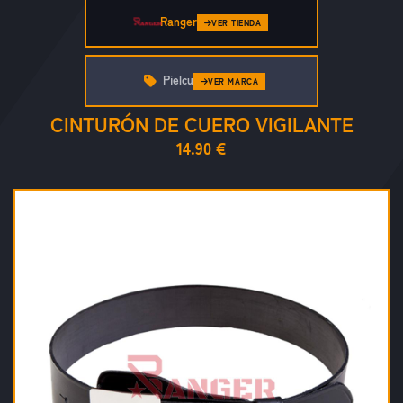
Ranger
VER TIENDA
Pielcu
VER MARCA
CINTURÓN DE CUERO VIGILANTE
14.90 €