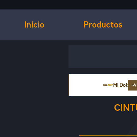
Inicio
Productos
MilDot
V
CINT