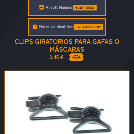
Airsoft Maniacs
VER TIENDA
Marca sin identificar
¿LA CONOCES?
CLIPS GIRATORIOS PARA GAFAS O
MÁSCARAS
3.45 €
-5%