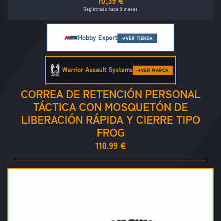
70,39 €
Registrado hace 9 meses
Hobby Expert
VER TIENDA
Warrior Assault Systems
VER MARCA
CORREA DE RETENCIÓN PERSONAL
TÁCTICA CON MOSQUETÓN DE
LIBERACIÓN RÁPIDA Y CIERRE TIPO
FROG
110.99 €