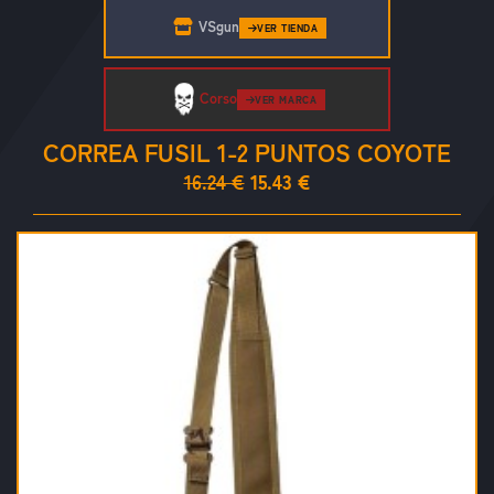
VSgun
VER TIENDA
Corso
VER MARCA
CORREA FUSIL 1-2 PUNTOS COYOTE
16.24 €
15.43 €