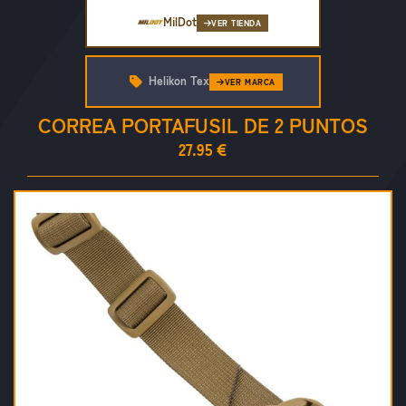
MilDot
VER TIENDA
Helikon Tex
VER MARCA
CORREA PORTAFUSIL DE 2 PUNTOS
27.95 €