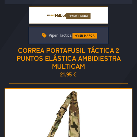
MilDot
VER TIENDA
Viper Tactical
VER MARCA
CORREA PORTAFUSIL TÁCTICA 2
PUNTOS ELÁSTICA AMBIDIESTRA
MULTICAM
21.95 €