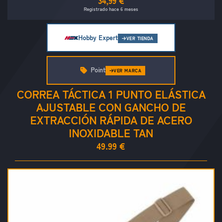
34,99 €
Registrado hace 6 meses
Hobby Expert
VER TIENDA
Point
VER MARCA
CORREA TÁCTICA 1 PUNTO ELÁSTICA
AJUSTABLE CON GANCHO DE
EXTRACCIÓN RÁPIDA DE ACERO
INOXIDABLE TAN
49.99 €