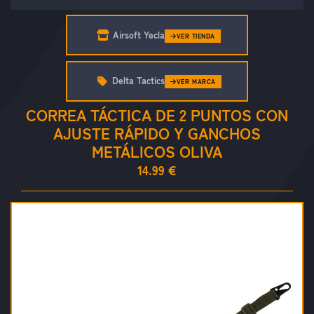
Airsoft Yecla
VER TIENDA
Delta Tactics
VER MARCA
CORREA TÁCTICA DE 2 PUNTOS CON
AJUSTE RÁPIDO Y GANCHOS
METÁLICOS OLIVA
14.99 €