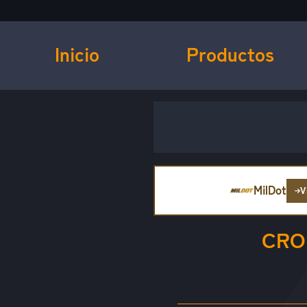
Inicio
Productos
MilDot
V
CRO