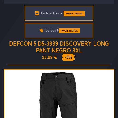
Tactical Center
VER TIENDA
Defcon 5
VER MARCA
DEFCON 5 D5-3939 DISCOVERY LONG
PANT NEGRO 3XL
23.99 €
-5%