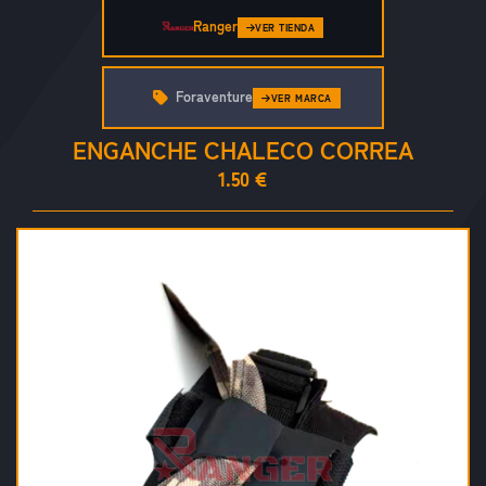
Ranger
VER TIENDA
Foraventure
VER MARCA
ENGANCHE CHALECO CORREA
1.50 €