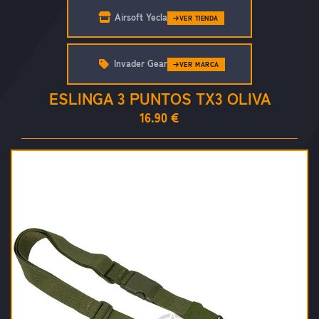
Airsoft Yecla
VER TIENDA
Invader Gear
VER MARCA
ESLINGA 3 PUNTOS TX3 OLIVA
16.90 €