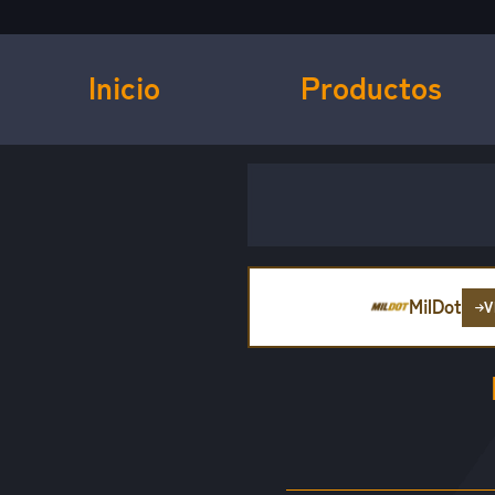
Inicio
Productos
MilDot
V