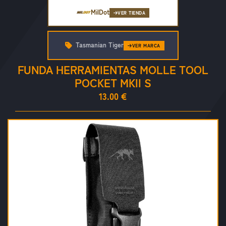
MilDot
VER TIENDA
Tasmanian Tiger
VER MARCA
FUNDA HERRAMIENTAS MOLLE TOOL
POCKET MKII S
13.00 €