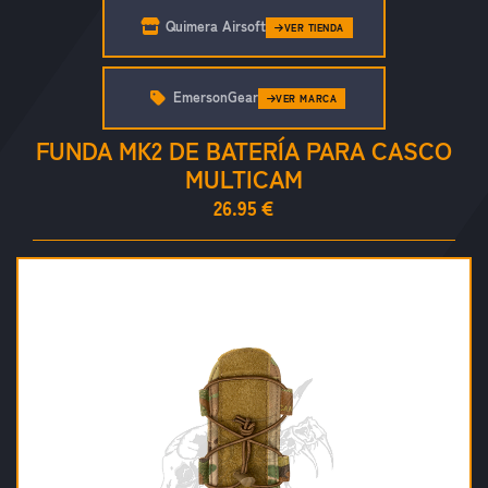
Quimera Airsoft
VER TIENDA
EmersonGear
VER MARCA
FUNDA MK2 DE BATERÍA PARA CASCO
MULTICAM
26.95 €