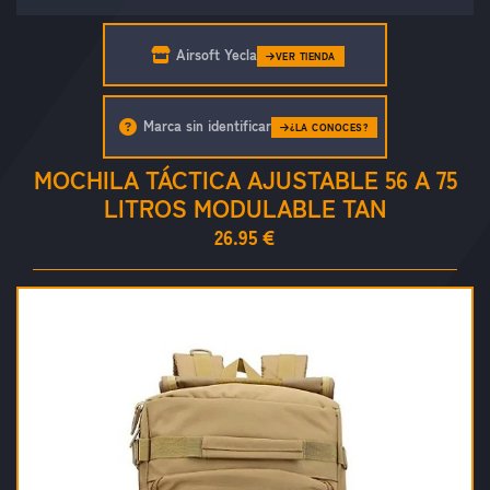
Airsoft Yecla
VER TIENDA
Marca sin identificar
¿LA CONOCES?
MOCHILA TÁCTICA AJUSTABLE 56 A 75
LITROS MODULABLE TAN
26.95 €