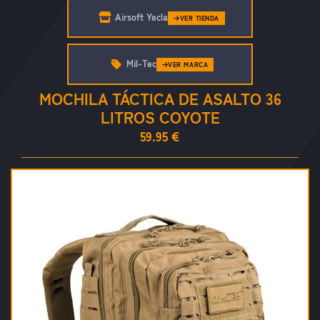
Airsoft Yecla
VER TIENDA
Mil-Tec
VER MARCA
MOCHILA TÁCTICA DE ASALTO 36
LITROS COYOTE
59.95 €