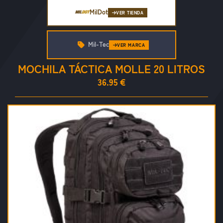
MilDot
VER TIENDA
Mil-Tec
VER MARCA
MOCHILA TÁCTICA MOLLE 20 LITROS
36.95 €