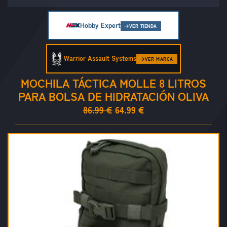
Hobby Expert
VER TIENDA
Warrior Assault Systems
VER MARCA
MOCHILA TÁCTICA MOLLE 8 LITROS
PARA BOLSA DE HIDRATACIÓN OLIVA
86.99 €
64.99 €