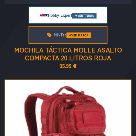
Hobby Expert
VER TIENDA
Mil-Tec
VER MARCA
MOCHILA TÁCTICA MOLLE ASALTO
COMPACTA 20 LITROS ROJA
35.99 €