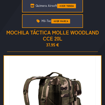
Quimera Airsoft
VER TIENDA
Mil-Tec
VER MARCA
MOCHILA TÁCTICA MOLLE WOODLAND
CCE 20L
37.95 €