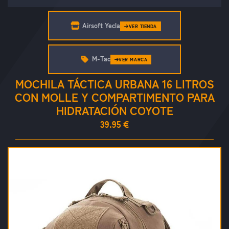
Airsoft Yecla
VER TIENDA
M-Tac
VER MARCA
MOCHILA TÁCTICA URBANA 16 LITROS
CON MOLLE Y COMPARTIMENTO PARA
HIDRATACIÓN COYOTE
39.95 €