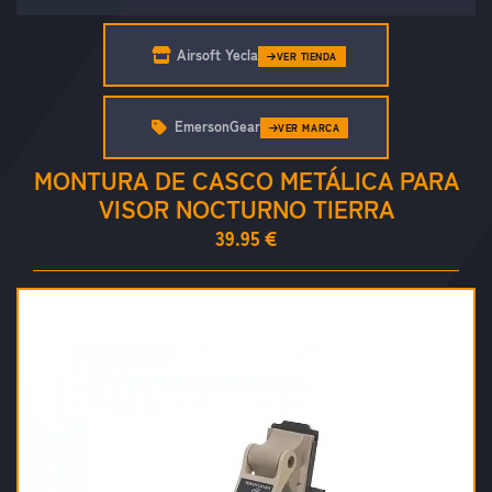
Airsoft Yecla
VER TIENDA
EmersonGear
VER MARCA
MONTURA DE CASCO METÁLICA PARA
VISOR NOCTURNO TIERRA
39.95 €