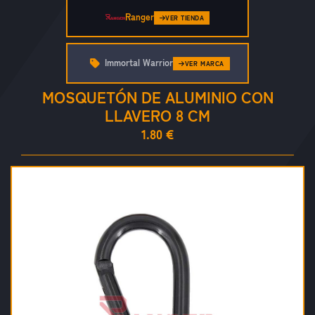
Ranger
VER TIENDA
Immortal Warrior
VER MARCA
MOSQUETÓN DE ALUMINIO CON
LLAVERO 8 CM
1.80 €