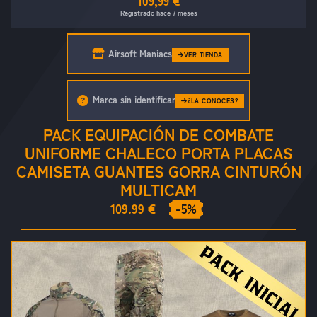
109,99 €
Registrado hace 7 meses
Airsoft Maniacs
VER TIENDA
Marca sin identificar
¿LA CONOCES?
PACK EQUIPACIÓN DE COMBATE
UNIFORME CHALECO PORTA PLACAS
CAMISETA GUANTES GORRA CINTURÓN
MULTICAM
109.99 €
-5%