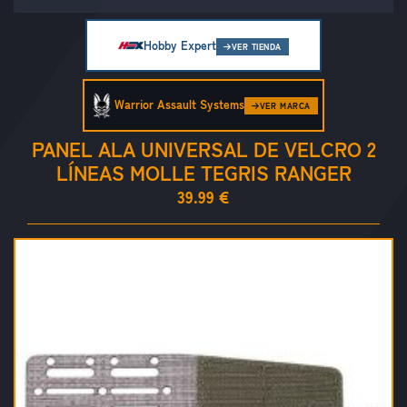
Hobby Expert
VER TIENDA
Warrior Assault Systems
VER MARCA
PANEL ALA UNIVERSAL DE VELCRO 2
LÍNEAS MOLLE TEGRIS RANGER
39.99 €