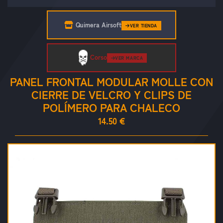
Quimera Airsoft
VER TIENDA
Corso
VER MARCA
PANEL FRONTAL MODULAR MOLLE CON
CIERRE DE VELCRO Y CLIPS DE
POLÍMERO PARA CHALECO
14.50 €