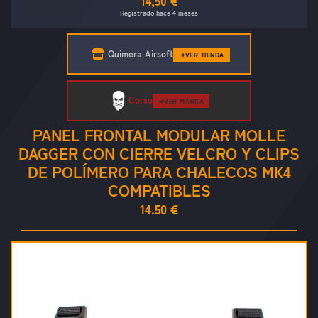
14,50 €
Registrado hace 4 meses
Quimera Airsoft
VER TIENDA
Corso
VER MARCA
PANEL FRONTAL MODULAR MOLLE
DAGGER CON CIERRE VELCRO Y CLIPS
DE POLÍMERO PARA CHALECOS MK4
COMPATIBLES
14.50 €