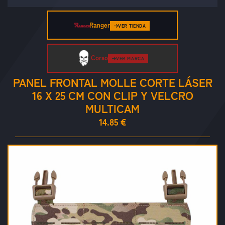
Ranger
VER TIENDA
Corso
VER MARCA
PANEL FRONTAL MOLLE CORTE LÁSER
16 X 25 CM CON CLIP Y VELCRO
MULTICAM
14.85 €