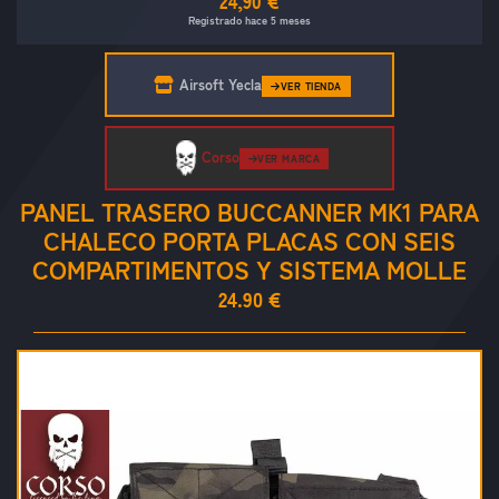
24,90 €
Registrado hace 5 meses
Airsoft Yecla
VER TIENDA
Corso
VER MARCA
PANEL TRASERO BUCCANNER MK1 PARA
CHALECO PORTA PLACAS CON SEIS
COMPARTIMENTOS Y SISTEMA MOLLE
24.90 €