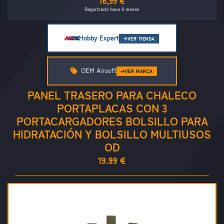
16,99 €
Registrado hace 8 meses
Hobby Expert
VER TIENDA
OEM Airsoft
VER MARCA
PANEL TRASERO PARA CHALECO
PORTAPLACAS CON 3
PORTACARGADORES BOLSILLO PARA
HIDRATACIÓN Y BOLSILLO MULTIUSOS
OD
19.99 €