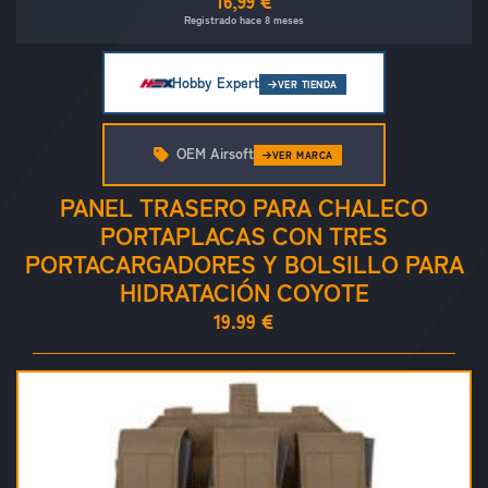
16,99 €
Registrado hace 8 meses
Hobby Expert
VER TIENDA
OEM Airsoft
VER MARCA
PANEL TRASERO PARA CHALECO
PORTAPLACAS CON TRES
PORTACARGADORES Y BOLSILLO PARA
HIDRATACIÓN COYOTE
19.99 €