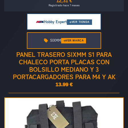
12,31 €
Registrado hace 7 meses
Hobby Expert
VER TIENDA
SIXMM
VER MARCA
PANEL TRASERO SIXMM S1 PARA
CHALECO PORTA PLACAS CON
BOLSILLO MEDIANO Y 3
PORTACARGADORES PARA M4 Y AK
13.99 €