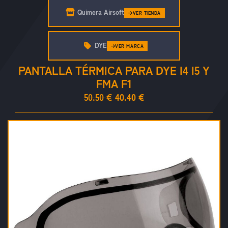
Quimera Airsoft
VER TIENDA
DYE
VER MARCA
PANTALLA TÉRMICA PARA DYE I4 I5 Y
FMA F1
50.50 €
40.40 €