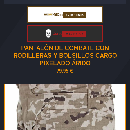
MilDot
VER TIENDA
Corso
VER MARCA
PANTALÓN DE COMBATE CON
RODILLERAS Y BOLSILLOS CARGO
PIXELADO ÁRIDO
79.95 €