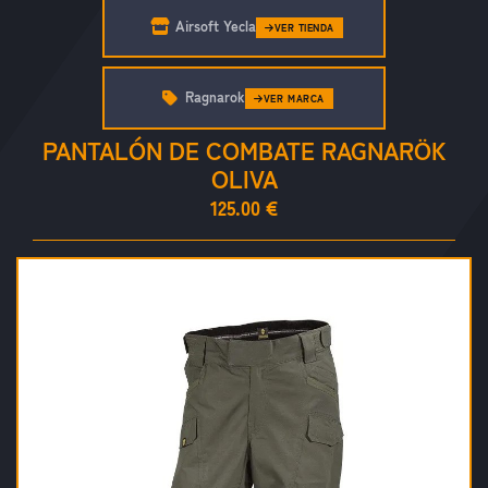
Airsoft Yecla
VER TIENDA
Ragnarok
VER MARCA
PANTALÓN DE COMBATE RAGNARÖK
OLIVA
125.00 €