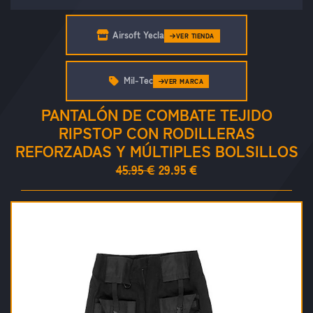
Airsoft Yecla
VER TIENDA
Mil-Tec
VER MARCA
PANTALÓN DE COMBATE TEJIDO
RIPSTOP CON RODILLERAS
REFORZADAS Y MÚLTIPLES BOLSILLOS
45.95 €
29.95 €