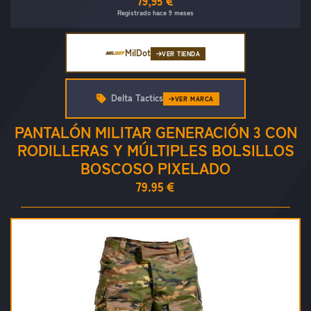
79,95 €
Registrado hace 9 meses
MilDot
VER TIENDA
Delta Tactics
VER MARCA
PANTALÓN MILITAR GENERACIÓN 3 CON
RODILLERAS Y MÚLTIPLES BOLSILLOS
BOSCOSO PIXELADO
79.95 €