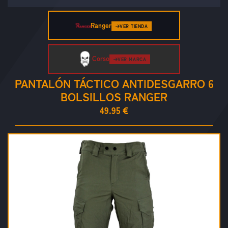
Ranger
VER TIENDA
Corso
VER MARCA
PANTALÓN TÁCTICO ANTIDESGARRO 6
BOLSILLOS RANGER
49.95 €