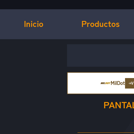
Inicio
Productos
MilDot
V
PANTA