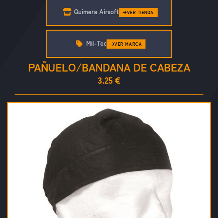
Quimera Airsoft
VER TIENDA
Mil-Tec
VER MARCA
PAÑUELO/BANDANA DE CABEZA
3.25 €